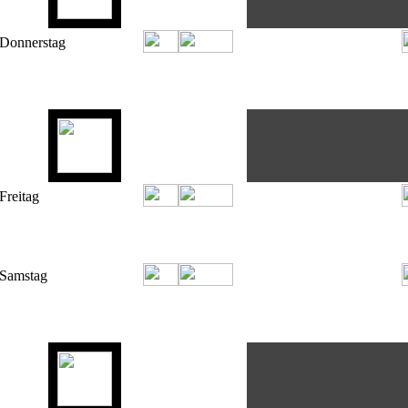
ZEIT
DJ
DJ-NAME
SENDE-THEMA
 08:00
Top 20
s 10:00
ZEIT
DJ
DJ-NAME
SENDE-THEMA
ZEIT
DJ
DJ-NAME
SENDE-THEMA
 14:00
Happy Days
s 16:00