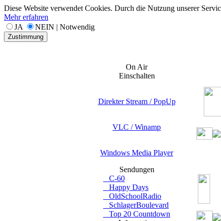
Diese Website verwendet Cookies. Durch die Nutzung unserer Services
Mehr erfahren
JA
NEIN | Notwendig
Zustimmung
On Air
Einschalten
Direkter Stream / PopUp
VLC / Winamp
Windows Media Player
ON
AIR
Sendungen
C-60
Happy Days
von
bi
OldSchoolRadio
SchlagerBoulevard
Top 20 Countdown