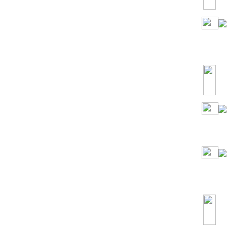
ON
AIR
von
bi
ON
AIR
ON
AIR
von
bi