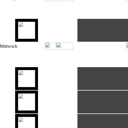
ZEIT
DJ
DJ-NAME
SENDE-THEMA
 08:00
C-60
s 09:00
ZEIT
DJ
DJ-NAME
SENDE-THEMA
 18:00
SchlagerBoulevard
s 19:00
 19:00
C-60
s 20:00
 20:00
OldSchoolRadio
s 23:00