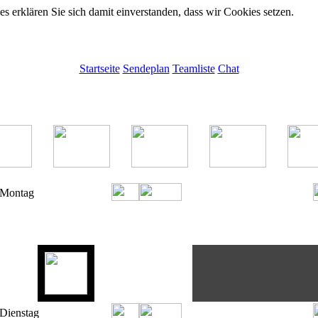
 erklären Sie sich damit einverstanden, dass wir Cookies setzen.
Startseite
Sendeplan
Teamliste
Chat
10.08.2026 bis 16.08.2026
ZEIT
DJ
DJ-NAME
SENDE-THEMA
 08:00
Happy Days
s 10:00