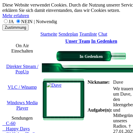
Diese Website verwendet Cookies. Durch die Nutzung unserer Servic
erklären Sie sich damit einverstanden, dass wir Cookies setzen.
Mehr erfahren
JA
NEIN | Notwendig
Zustimmung
Startseite
Sendeplan
Teamliste
Chat
Unser Team
In Gedenken
On Air
Einschalten
In Gedenken
Direkter Stream /
PopUp
Nickname:
Dave
VLC / Winamp
Wir trauer
um Dave,
den
Windows Media
Ideengebe
Player
Aufgabe(n):
und
Mitbegrün
Sendungen
unseres
C-60
Radios. †
Happy Days
27.01.202