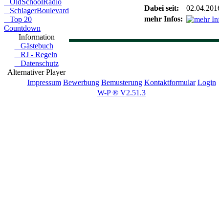
OldSchoolRadio
Dabei seit:
02.04.201
SchlagerBoulevard
mehr Infos:
Top 20
Countdown
Information
Gästebuch
RJ - Regeln
Datenschutz
Alternativer Player
Impressum
Bewerbung
Bemusterung
Kontaktformular
Login
W-P ® V2.51.3